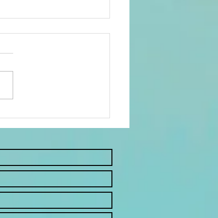
tour des
blications :
ticles et
formations
atiques