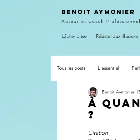
Benoit Aymonier
Auteur et Coach Professionne
Lâcher prise
Résister aux illusions
Tous les posts
L'essentiel
Per
Benoit Aymonier
13
Question - Réponse
Articles
à quan
?
Citation 