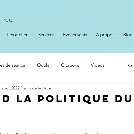
l PCC
Les ateliers
Services
Evénements
A propos
Blog
les de séance
Outils
Citations
Vidéos
 août 2022
1 min de lecture
Changement
Lâcher prise
Ego
Science
d la politique du