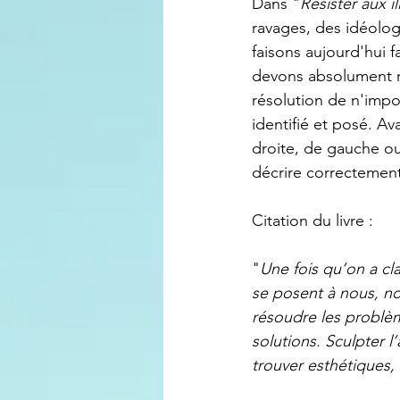
Dans "
Résister aux il
ravages, des idéolog
faisons aujourd'hui 
devons absolument re
résolution de n'impo
identifié et posé. Av
droite, de gauche ou d
décrire correctement l
Citation du livre :
"
Une fois qu’on a cl
se posent à nous, n
résoudre les problèm
solutions. Sculpter 
trouver esthétiques,