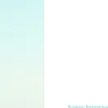
#citation
#resisteraux