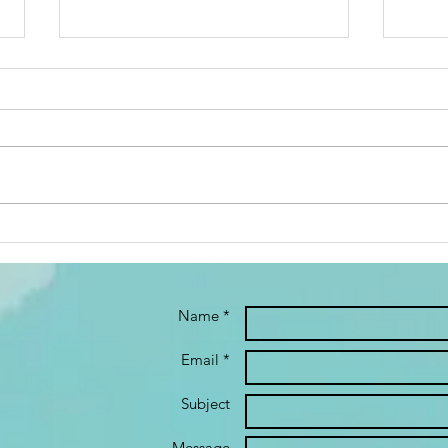
Pourquoi vos
Re
feedbacks en
pu
management ne
ar
produisent pas
in
Name *
les effets
pr
attendus
Email *
Subject
Message