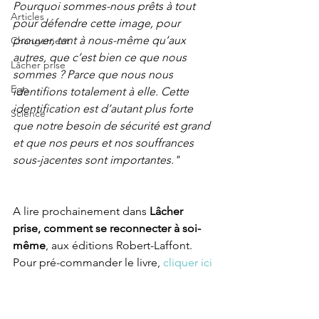
Pourquoi sommes-nous prêts à tout 
Articles
pour défendre cette image, pour 
prouver, tant à nous-même qu’aux 
Changement
autres, que c’est bien ce que nous 
Lâcher prise
sommes ? Parce que nous nous 
Ego
identifions totalement à elle. Cette 
identification est d’autant plus forte 
Science
que notre besoin de sécurité est grand 
et que nos peurs et nos souffrances 
sous-jacentes sont importantes."
A lire prochainement dans 
Lâcher 
prise, comment se reconnecter à soi-
même
, aux éditions Robert-Laffont. 
Pour pré-commander le livre, 
cliquer ici