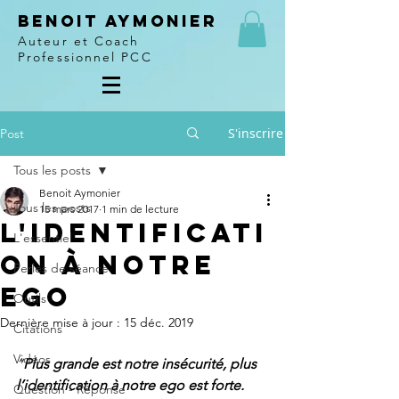
Benoit Aymonier
Auteur et Coach
Professionnel PCC
S'inscrire
Post
Tous les posts
Benoit Aymonier
Tous les posts
15 mars 2017
1 min de lecture
L'identificati
L'essentiel
on à notre
Perles de séance
ego
Outils
Dernière mise à jour :
15 déc. 2019
Citations
Vidéos
“
Plus grande est notre insécurité, plus 
l’identification à notre ego est forte.
Question - Réponse