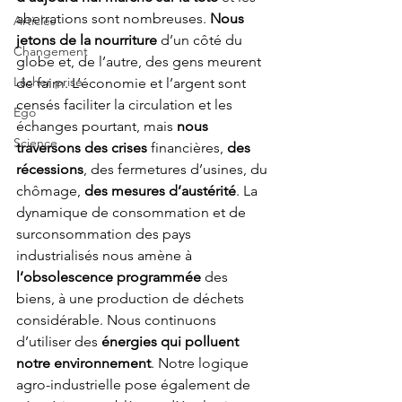
aberrations sont nombreuses. 
Nous 
Articles
jetons de la nourriture
 d’un côté du 
Changement
globe et, de l’autre, des gens meurent 
Lâcher prise
de faim. L’économie et l’argent sont 
censés faciliter la circulation et les 
Ego
échanges pourtant, mais 
nous 
Science
traversons des crises
 financières, 
des 
récessions
, des fermetures d’usines, du 
chômage, 
des mesures d’austérité
. La 
dynamique de consommation et de 
surconsommation des pays 
industrialisés nous amène à 
l’obsolescence programmée
 des 
biens, à une production de déchets 
considérable. Nous continuons 
d’utiliser des 
énergies qui polluent 
notre environnement
. Notre logique 
agro-industrielle pose également de 