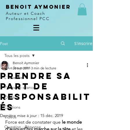
Benoit Aymonier
Auteur et Coach
Professionnel PCC
S'inscrire
Post
Tous les posts
Benoit Aymonier
Tous les posts
26 avr. 2017
3 min de lecture
Prendre sa
L'essentiel
part de
Perles de séance
responsabilit
Outils
és
Citations
Dernière mise à jour :
15 déc. 2019
Vidéos
Force est de constater que 
le monde 
Question - Réponse
d’aujourd’hui marche sur la tête
 et les 