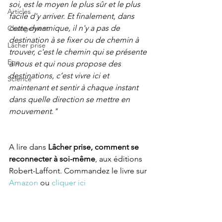
soi, est le moyen le plus sûr et le plus 
Articles
facile d'y arriver. Et finalement, dans 
cette dynamique, il n'y a pas de 
Changement
destination à se fixer ou de chemin à 
Lâcher prise
trouver, c'est le chemin qui se présente 
Ego
à nous et qui nous propose des 
destinations, c’est vivre ici et 
Science
maintenant et sentir à chaque instant 
dans quelle direction se mettre en 
mouvement."
A lire dans 
Lâcher prise, comment se 
reconnecter à soi-même
, aux éditions 
Robert-Laffont. Commandez le livre sur 
Amazon
 ou 
cliquer ici