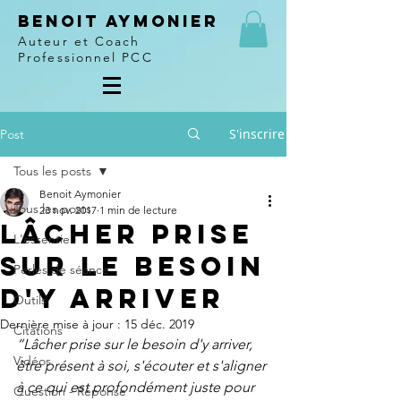
Benoit Aymonier
Auteur et Coach
Professionnel PCC
S'inscrire
Post
Tous les posts
Benoit Aymonier
Tous les posts
23 nov. 2017
1 min de lecture
Lâcher prise
L'essentiel
sur le besoin
Perles de séance
d'y arriver
Outils
Dernière mise à jour :
15 déc. 2019
Citations
“Lâcher prise sur le besoin d'y arriver, 
Vidéos
être présent à soi, s'écouter et s'aligner 
à ce qui est profondément juste pour 
Question - Réponse