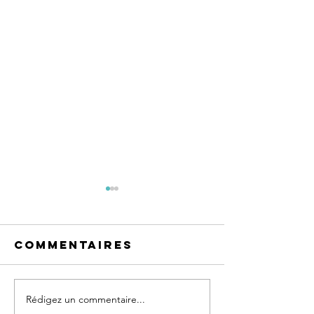
Commentaires
Rédigez un commentaire...
Résister aux
Lâcher p