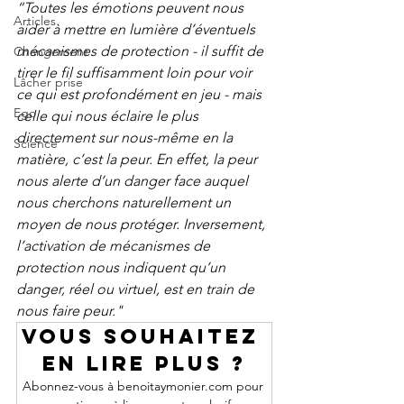
“Toutes les émotions peuvent nous 
Articles
aider à mettre en lumière d’éventuels 
mécanismes de protection - il suffit de 
Changement
tirer le fil suffisamment loin pour voir 
Lâcher prise
ce qui est profondément en jeu - mais 
Ego
celle qui nous éclaire le plus 
directement sur nous-même en la 
Science
matière, c’est la peur. En effet, la peur 
nous alerte d’un danger face auquel 
nous cherchons naturellement un 
moyen de nous protéger. Inversement, 
l’activation de mécanismes de 
protection nous indiquent qu’un 
danger, réel ou virtuel, est en train de 
nous faire peur."
Vous souhaitez 
en lire plus ?
Abonnez-vous à benoitaymonier.com pour 