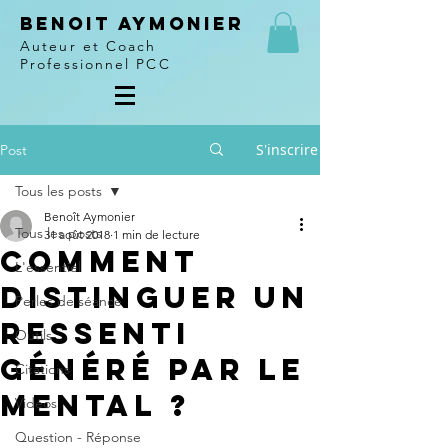
Benoit Aymonier
Auteur et Coach
Professionnel PCC
S'inscrire
Post
Tous les posts
Benoît Aymonier
Tous les posts
31 août 2018
1 min de lecture
COMMENT
L'essentiel
DISTINGUER UN
Perles de séance
RESSENTI
Outils
GÉNÉRÉ PAR LE
Citations
MENTAL ?
Vidéos
Question - Réponse