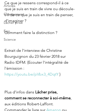
Ce que je ressens correspond-il à ce 
Articles
que je suis en train de vivre ou découle-
Changement
t-il de ce que je suis en train de penser, 
d’imaginer ?
Lâcher prise
Ego
Comment faire la distinction ?
Science
Extrait de l'interview de Christine 
Bourguignon du 23 février 2018 sur 
Radio IDFM. (Ecouter l'intégralité de 
l'émission : 
https://youtu.be/pVbx3_4DqtY
 )
Plus d'infos dans 
Lâcher prise, 
comment se reconnecter à soi-même
, 
aux éditions Robert-Laffont. 
Commander le livre sur 
Amazon
 ou 