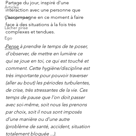
Partage du jour, inspiré d'une 
Articles
interaction avec une personne que 
j'accompagne en ce moment à faire 
Changement
face à des situations à la fois très 
Lâcher prise
complexes et tendues.
Ego
Pense à prendre le temps de te poser, 
Science
d'observer, de mettre en lumière ce 
qui se joue en toi, ce qui est touché et 
comment. Cette hygiène/discipline est 
très importante pour pouvoir traverser 
(aller au bout) les périodes turbulentes, 
de crise, très stressantes de la vie. Ces 
temps de pause que l'on doit passer 
avec soi-même, soit nous les prenons 
par choix, soit il nous sont imposés 
d'une manière ou d'une autre 
(problème de santé, accident, situation 
totalement bloquée ...).