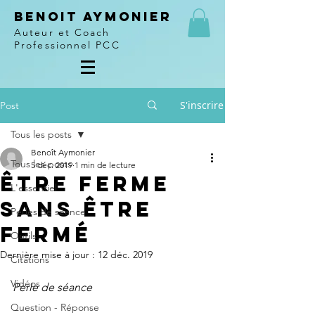
Benoit Aymonier
Auteur et Coach
Professionnel PCC
S'inscrire
Post
Tous les posts
Benoît Aymonier
Tous les posts
5 déc. 2019
1 min de lecture
Être ferme
L'essentiel
sans être
Perles de séance
fermé
Outils
Dernière mise à jour :
12 déc. 2019
Citations
Vidéos
Perle de séance
Question - Réponse