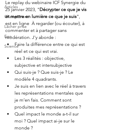
Le replay du webinaire ICF Synergie du 
Articles
25 janvier 2023, "
Décrypter ce que je vis 
et mettre en lumière ce que je suis
", 
Changement
est en ligne  À regarder (ou écouter), à 
Lâcher prise
commenter et à partager sans 
Ego
modération. J'y aborde : 
Faire la différence entre ce qui est 
Science
réel et ce qui est vrai. 
Les 3 réalités : objective, 
subjective et intersubjective
Qui suis-je ? Que suis-je ? Le 
modèle 4 quadrants.
Je suis en lien avec le réel à travers 
les représentations mentales que 
je m’en fais. Comment sont 
produites mes représentations ?
Quel impact le monde a-t-il sur 
moi ? Quel impact ai-je sur le 
monde ?