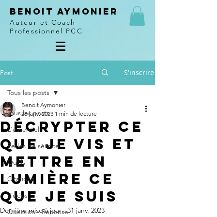
Benoit Aymonier
Auteur et Coach
Professionnel PCC
S'inscrire
Post
Tous les posts
Benoit Aymonier
Tous les posts
28 janv. 2023
1 min de lecture
Décrypter ce
L'essentiel
que je vis et
Perles de séance
mettre en
Outils
lumière ce
Citations
que je suis
Vidéos
Dernière mise à jour :
31 janv. 2023
Question - Réponse