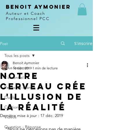
Benoit Aymonier
Auteur et Coach
Professionnel PCC
S'inscrire
Post
Tous les posts
Benoit Aymonier
Tous les posts
16 déc. 2019
1 min de lecture
Notre
L'essentiel
cerveau crée
Perles de séance
l'illusion de
Outils
la réalité
Citations
Dernière mise à jour :
17 déc. 2019
Vidéos
Question - Réponse
"Nous ne percevons pas de manière 