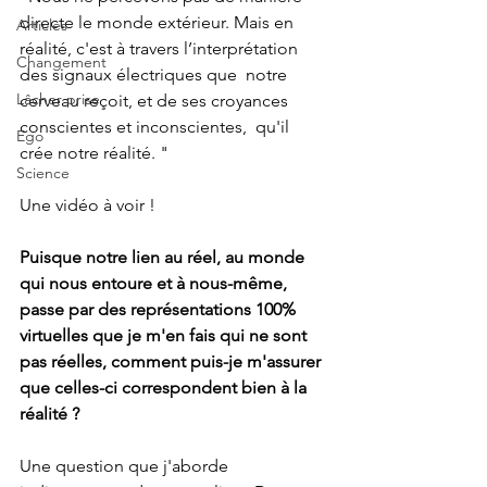
directe le monde extérieur. Mais en  
Articles
réalité, c'est à travers l’interprétation 
Changement
des signaux électriques que  notre 
Lâcher prise
cerveau reçoit, et de ses croyances 
conscientes et inconscientes,  qu'il 
Ego
crée notre réalité. "
Science
Une vidéo à voir !
Puisque notre lien au réel, au monde 
qui nous entoure et à nous-même, 
passe par des représentations 100% 
virtuelles que je m'en fais qui ne sont 
pas réelles, comment puis-je m'assurer 
que celles-ci correspondent bien à la 
réalité ?
Une question que j'aborde 