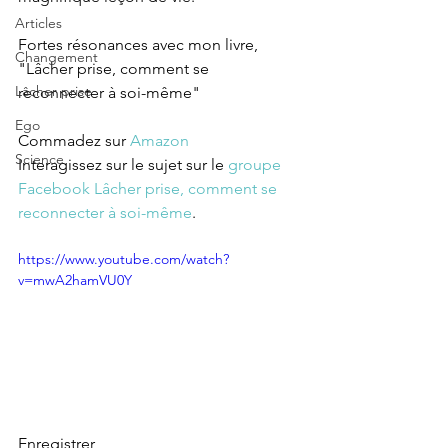
Articles
Fortes résonances avec mon livre, 
Changement
"Lâcher prise, comment se 
Lâcher prise
reconnecter à soi-même"
Ego
Commadez sur 
Amazon
Science
Interagissez sur le sujet sur le 
groupe 
Facebook Lâcher prise, comment se 
reconnecter à soi-même
.
https://www.youtube.com/watch?
v=mwA2hamVU0Y
Enregistrer