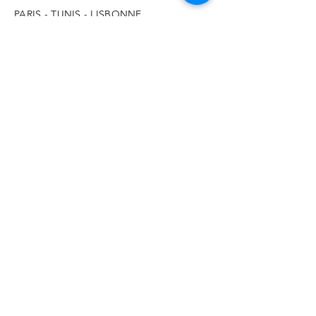
PARIS - TUNIS - LISBONNE
Tel France :
+33 781 495 485
Tel Portugal :
+351 910 503 316
Tel Tunisie :
+216 23 524 999
contact@benoitaymonier.fr
© 2026 Benoit Aymonier - Free Yourself
Coaching - GAIASER
Name *
Email *
Subject