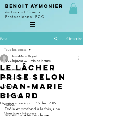
Benoit Aymonier
Auteur et Coach
Professionnel PCC
S'inscrire
Post
Tous les posts
Jean-Marie Bigard
Tous les posts
26 juin 2017
1 min de lecture
Le lâcher
L'essentiel
prise selon
Perles de séance
Jean-Marie
Outils
Bigard
Citations
Dernière mise à jour :
15 déc. 2019
Vidéos
Drôle et profond à la fois, une 
Question - Réponse
magnifique leçon de vie.