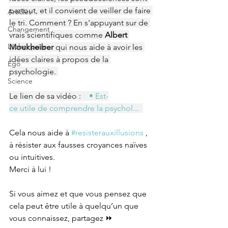
partout, et il convient de veiller de faire 
Articles
le tri. Comment ? En s'appuyant sur de 
Changement
vrais scientifiques comme 
Albert 
Lâcher prise
Moukheiber
 qui nous aide à avoir les 
idées claires à propos de la 
Ego
psychologie. 
Science
Le lien de sa vidéo : 
   • Est-
ce utile de comprendre la psychol...  
Cela nous aide à 
#resisterauxillusions
 , 
à résister aux fausses croyances naïves 
ou intuitives.
Merci à lui !
Si vous aimez et que vous pensez que 
cela peut être utile à quelqu’un que 
vous connaissez, partagez ⏩