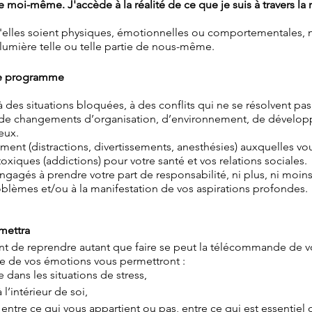
moi-même. J'accède à la réalité de ce que je suis à travers la r
u'elles soient physiques, émotionnelles ou comportementales, 
lumière telle ou telle partie de nous-même.
ce programme
 des situations bloquées, à des conflits qui ne se résolvent pas
s de changements d’organisation, d’environnement, de dével
ueux.
ment (distractions, divertissements, anesthésies) auxquelles vo
 toxiques (addictions) pour votre santé et vos relations sociales.
gagés à prendre votre part de responsabilité, ni plus, ni moins
roblèmes et/ou à la manifestation de vos aspirations profondes.
rmettra
nt de reprendre autant que faire se peut la télécommande de vo
e de vos émotions vous permettront :
e dans les situations de stress,
 l’intérieur de soi,
s entre ce qui vous appartient ou pas, entre ce qui est essentiel 