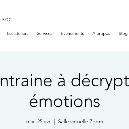
l PCC
Les ateliers
Services
Evénements
A propos
Blog
ntraine à décryp
émotions
mar. 25 avr.
  |  
Salle virtuelle Zoom