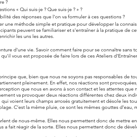
re ?
ions « Qui suis-je ? Que suis-je ? » ?
bilité des réponses que l'on va formuler à ces questions ?
ser une méthode simple et pratique pour développer la connaissa
cipants peuvent se familiariser et s'entraîner à la pratique de c
nrichir les uns les autres.
aventure d'une vie. Savoir comment faire pour se connaître san
ce qu'il vous est proposée de faire lors de ces Ateliers d'Entraîn
rincipe que, bien que nous ne soyons pas responsables de tout
artiennent pleinement. En effet, nos réactions sont provoquée
erception que nous en avons à son contact et les attentes que 
ment va provoquer deux réactions différentes chez deux indivi
rs qui voient leurs champs arrosés gratuitement et désole les tou
 plage. C’est la même pluie, ce sont les mêmes gouttes d’eau, ma
parlent de nous-même. Elles nous permettent donc de mettre e
ous a fait réagir de la sorte. Elles nous permettent donc de dével