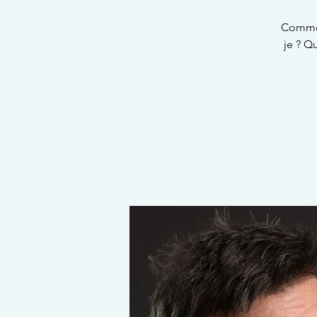
Commen
je ? Q