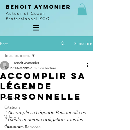
Benoit Aymonier
Auteur et Coach
Professionnel PCC
S'inscrire
Post
Tous les posts
Benoît Aymonier
Tous les posts
12 avr. 2015
1 min de lecture
Accomplir sa
L'essentiel
Légende
Perles de séance
Personnelle
Outils
Citations
"
Accomplir sa Légende Personnelle es 
Vidéos
la seule et unique obligation  tous les 
hommes.
"
Question - Réponse