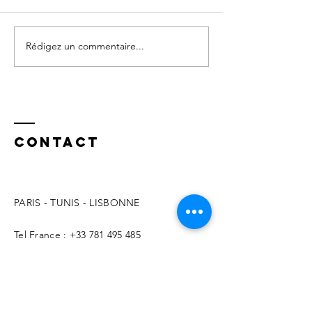
Rédigez un commentaire...
Nos
Le cour
protections
c'est de
deviennent
vivre et
une prison
travers
ses peur
Contact
PARIS - TUNIS - LISBONNE
Tel France :
+33 781 495 485
Tel Portugal :
+351 910 503 316
Tel Tunisie :
+216 23 524 999
contact@benoitaymonier.fr