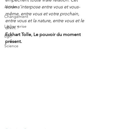
Articles
écran s'interpose entre vous et vous-
même, entre vous et votre prochain, 
Changement
entre vous et la nature, entre vous et le 
Lâcher prise
divin."
Eckhart Tolle, Le pouvoir du moment 
Ego
présent. 
Science