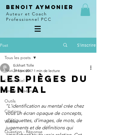
Benoit Aymonier
Auteur et Coach
Professionnel PCC
S'inscrire
Post
Tous les posts
Eckhart Tolle
Tous les posts
27 févr. 2017
1 min de lecture
Les pièges du
L'essentiel
mental
Perles de séance
Outils
“L'identification au mental crée chez 
Citations
vous un écran opaque de concepts, 
d’étiquettes, d’images, de mots, de 
Vidéos
jugements et de définitions qui 
Question - Réponse
empêchent toute vraie relation. Cet 