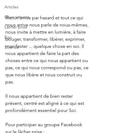
Articles
Changement
Rien n'arrive par hasard et tout ce qui 
nous arrive nous parle de nous-mêmes, 
Lâcher prise
nous invite à mettre en lumière, à faire 
Ego
bouger, transformer, libérer, exprimer, 
manifester ... quelque chose en soi. Il 
Science
nous appartient de faire la part des 
choses entre ce qui nous appartient ou 
pas, ce qui nous correspond ou pas, ce 
que nous libère et nous construit ou 
pas.
Il nous appartient de bien rester 
présent, centré est aligné à ce qui est 
profondément essentiel pour Soi.
Pour participer au groupe Facebook 
sur le lâcher prise :