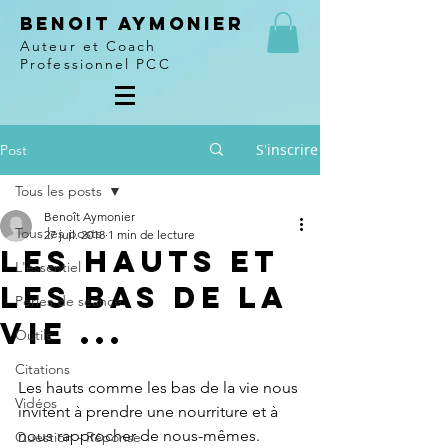
Benoit Aymonier
Auteur et Coach
Professionnel PCC
S'inscrire
Post
Tous les posts
Benoît Aymonier
Tous les posts
27 juil. 2018
1 min de lecture
Les hauts et
L'essentiel
les bas de la
Perles de séance
vie ...
Outils
Citations
Les hauts comme les bas de la vie nous 
Vidéos
invitent à prendre une nourriture et à 
nous rapprocher de nous-mêmes.
Question - Réponse