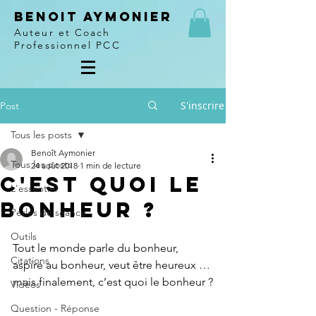
Benoit Aymonier
Auteur et Coach
Professionnel PCC
S'inscrire
Post
Tous les posts
Benoît Aymonier
Tous les posts
24 août 2018
1 min de lecture
C'est quoi le
L'essentiel
bonheur ?
Perles de séance
Outils
Tout le monde parle du bonheur, 
Citations
aspire au bonheur, veut être heureux … 
mais finalement, c’est quoi le bonheur ?
Vidéos
Question - Réponse