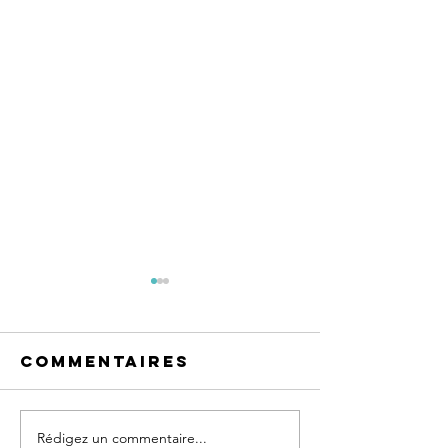
Commentaires
Rédigez un commentaire...
LA CONFIANCE
Est-ce u