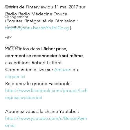
Articles
Extrait de l'interview du 11 mai 2017 sur 
Radio Radio Médecine Douce. 
Changement
(Écouter l'intégralité de l'émission : 
Lâcher prise
https://youtu.be/dnYnJbICqxg
 )
Ego
Science
Plus d'infos dans 
Lâcher prise, 
comment se reconnecter à soi-même
, 
aux éditions Robert-Laffont. 
Commander le livre sur 
Amazon
 ou 
cliquer ici
Rejoignez le groupe Facebook : 
https://www.facebook.com/groups/lach
erpriseavecbenoit
Abonnez-vous à la chaine Youtube : 
https://www.youtube.com/c/BenoitAym
onier