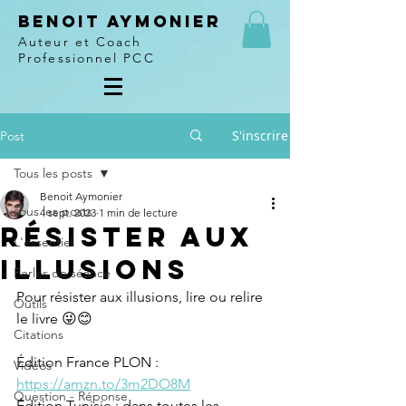
Benoit Aymonier
Auteur et Coach
Professionnel PCC
S'inscrire
Post
Tous les posts
Benoit Aymonier
Tous les posts
4 sept. 2023
1 min de lecture
Résister aux
L'essentiel
illusions
Perles de séance
Pour résister aux illusions, lire ou relire 
Outils
le livre 😜😊
Citations
Édition France PLON : 
Vidéos
https://amzn.to/3m2DO8M
Question - Réponse
Édition Tunisie : dans toutes les 