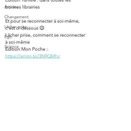
Articles
bonnes librairies
Changement
Et pour se reconnecter à soi-même, 
Lâcher prise
c'est ci-dessous 😉
Lâcher prise, comment se reconnecter 
Ego
à soi-même
Science
Édition Mon Poche : 
https://amzn.to/3N9QMhc