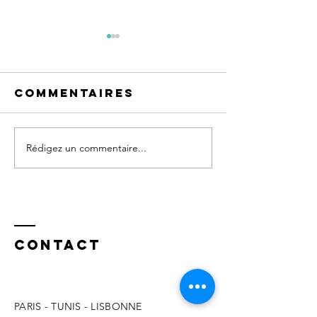
Commentaires
Rédigez un commentaire...
Pourquoi vos
Retour 
feedbacks en
publicat
management
: articl
ne
informa
produisent
pratiqu
pas les
Contact
effets
attendus
PARIS - TUNIS - LISBONNE