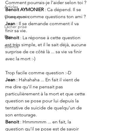
Comment pourrais-je l'aider selon toi ?
Articles
Benoit AYMONIER 
: Ca dépend. Il se 
pose quoi comme questions ton ami ?
Changement
Jean 
: Il se demande comment il va 
Lâcher prise
finir sa vie.
Ego
Benoit 
: La réponse à cette question 
est très simple, et il le sait déjà, aucune 
Science
surprise de ce côté là ... sa vie va finir 
avec la mort :-) 
Trop facile comme question :-D
Jean 
: Hahahaha ... En fait il vient de 
me dire qu'il ne pensait pas 
particulièrement à la mort et que cette 
question se pose pour lui depuis la 
tentative de suicide de quelqu'un de 
son entourage.
Benoit 
: Hmmmmm ... en fait, la 
question qu'il se pose est de savoir 