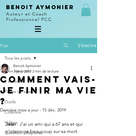
Benoit Aymonier
Auteur et Coach
Professionnel PCC
S'inscrire
Post
Tous les posts
Benoit Aymonier
Tous les posts
3 janv. 2017
2 min de lecture
Comment vais-
L'essentiel
je finir ma vie
Perles de séance
?
Outils
Dernière mise à jour :
15 déc. 2019
Citations
Vidéos
Jean 
: J'ai un ami qui a 67 ans et qui 
s'interroge beaucoup sur sa mort. 
Question - Réponse