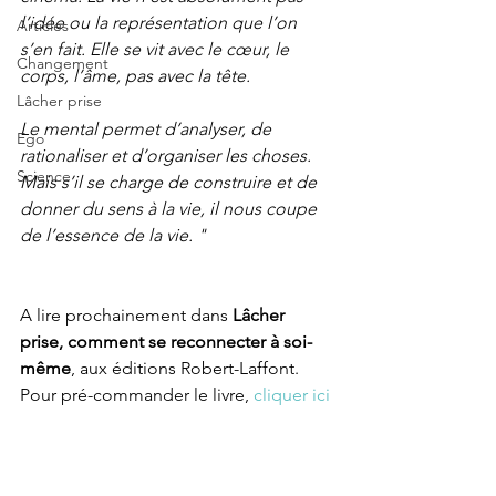
l’idée ou la représentation que l’on 
Articles
s’en fait. Elle se vit avec le cœur, le 
Changement
corps, l’âme, pas avec la tête. 
Lâcher prise
Le mental permet d’analyser, de 
Ego
rationaliser et d’organiser les choses. 
Science
Mais s’il se charge de construire et de 
donner du sens à la vie, il nous coupe 
de l’essence de la vie. "
A lire prochainement dans 
Lâcher 
prise, comment se reconnecter à soi-
même
, aux éditions Robert-Laffont. 
Pour pré-commander le livre, 
cliquer ici