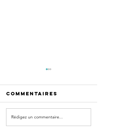
Commentaires
Rédigez un commentaire...
Les causes
Commen
réelles de
trouver
nos émotions
sens