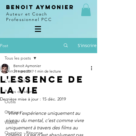
Benoit Aymonier
Auteur et Coach
Professionnel PCC
S'inscrire
Post
Tous les posts
Benoit Aymonier
Tous les posts
21 mars 2017
1 min de lecture
L'essence de
L'essentiel
la vie
Perles de séance
Dernière mise à jour :
15 déc. 2019
Outils
Citations
“Vivre l’expérience uniquement au 
niveau du mental, c’est comme vivre 
Vidéos
uniquement à travers des films au 
Question - Réponse
cinéma. La vie n’est absolument pas 