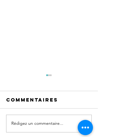
Commentaires
Rédigez un commentaire...
Nos
Le cour
protections
c'est de