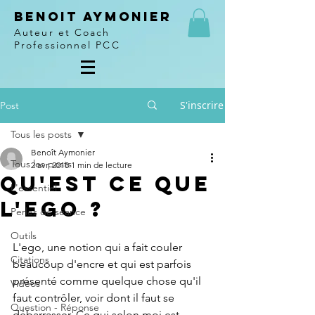
Benoit Aymonier
Auteur et Coach
Professionnel PCC
S'inscrire
Post
Tous les posts
Benoît Aymonier
Tous les posts
2 avr. 2018
1 min de lecture
Qu'est ce que
L'essentiel
l'ego ?
Perles de séance
Outils
L'ego, une notion qui a fait couler 
Citations
beaucoup d'encre et qui est parfois 
présenté comme quelque chose qu'il 
Vidéos
faut contrôler, voir dont il faut se 
Question - Réponse
débarrasser. Ce qui selon moi est 