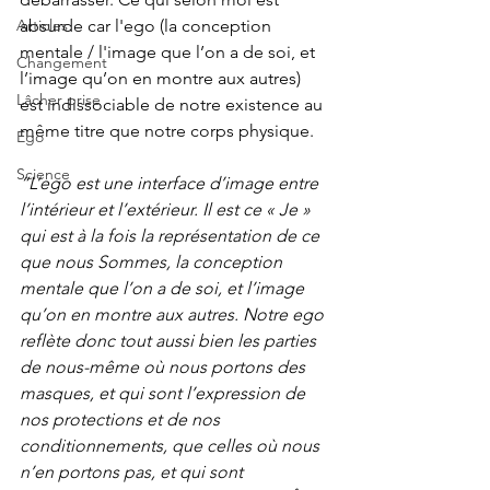
Articles
absurde car l'ego (la conception 
mentale / l'image que l’on a de soi, et 
Changement
l’image qu’on en montre aux autres) 
Lâcher prise
est indissociable de notre existence au 
même titre que notre corps physique.
Ego
Science
“L’ego est une interface d’image entre 
l’intérieur et l’extérieur. Il est ce « Je » 
qui est à la fois la représentation de ce 
que nous Sommes, la conception 
mentale que l’on a de soi, et l’image 
qu’on en montre aux autres. Notre ego 
reflète donc tout aussi bien les parties 
de nous-même où nous portons des 
masques, et qui sont l’expression de 
nos protections et de nos 
conditionnements, que celles où nous 
n’en portons pas, et qui sont 