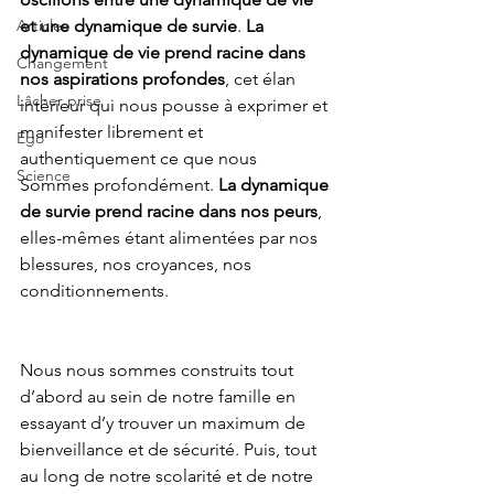
Articles
et une dynamique de survie
. 
La 
dynamique de vie prend racine dans 
Changement
nos aspirations profondes
, cet élan 
Lâcher prise
intérieur qui nous pousse à exprimer et 
manifester librement et 
Ego
authentiquement ce que nous 
Science
Sommes profondément. 
La dynamique 
de survie prend racine dans nos peurs
, 
elles-mêmes étant alimentées par nos 
blessures, nos croyances, nos 
conditionnements.
Nous nous sommes construits tout 
d’abord au sein de notre famille en 
essayant d’y trouver un maximum de 
bienveillance et de sécurité. Puis, tout 
au long de notre scolarité et de notre 