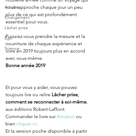
Articles
vous rapproche chaque jour un peu 
plus de ce qui est profondément 
Changement
essentiel pour vous.
Lâcher prise
Puissiez-vous prendre la mesure et la 
Ego
nourriture de chaque expérience et 
Science
vivre en 2019 toujours plus en accord 
avec vous-même.
Bonne année 2019
Et pour vous y aider, vous pouvez 
toujours lire ou relire 
Lâcher prise, 
comment se reconnecter à soi-même
, 
aux éditions Robert-Laffont. 
Commander le livre sur 
Amazon
 ou 
bien 
cliquer ici
Et la version poche disponible à partir 