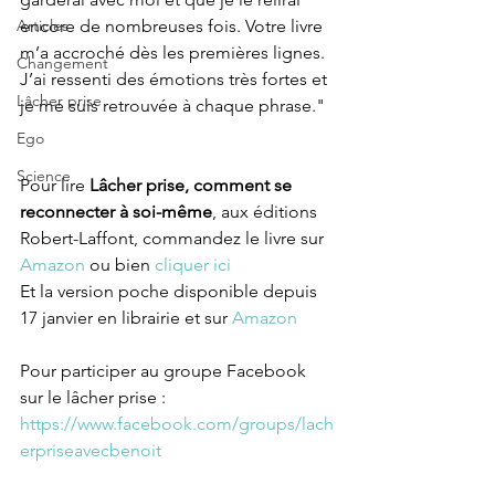
Articles
encore de nombreuses fois. Votre livre 
m’a accroché dès les premières lignes. 
Changement
J’ai ressenti des émotions très fortes et 
Lâcher prise
je me suis retrouvée à chaque phrase."
Ego
Science
Pour lire 
Lâcher prise, comment se 
reconnecter à soi-même
, aux éditions 
Robert-Laffont, commandez le livre sur 
Amazon
 ou bien 
cliquer ici
Et la version poche disponible depuis 
17 janvier en librairie et sur 
Amazon
Pour participer au groupe Facebook 
sur le lâcher prise :
https://www.facebook.com/groups/lach
erpriseavecbenoit