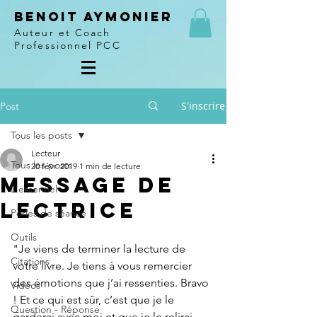
Benoit Aymonier
Auteur et Coach
Professionnel PCC
S'inscrire
Post
Tous les posts
Lecteur
Tous les posts
20 févr. 2019
1 min de lecture
Message de
L'essentiel
lectrice
Perles de séance
Outils
"Je viens de terminer la lecture de 
Citations
votre livre. Je tiens à vous remercier 
des émotions que j’ai ressenties. Bravo 
Vidéos
! Et ce qui est sûr, c’est que je le 
Question - Réponse
garderai avec moi et que je le relirai 