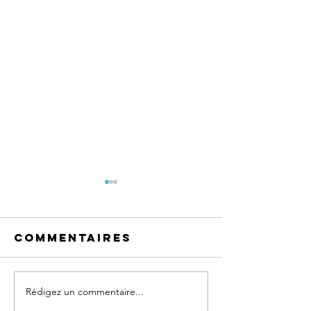
Commentaires
Rédigez un commentaire...
Nos
Le cour