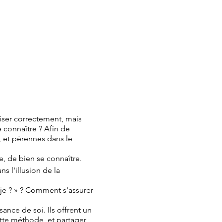
riser correctement, mais
e connaître ? Afin de
, et pérennes dans le
e, de bien se connaître.
s l'illusion de la
e ? » ? Comment s'assurer
nce de soi. Ils offrent un
ette méthode, et partager