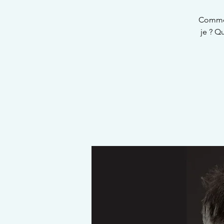
Commen
je ? Q