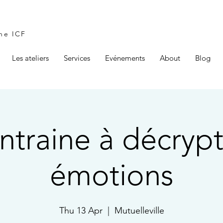
the ICF
Les ateliers
Services
Evénements
About
Blog
ntraine à décryp
émotions
Thu 13 Apr
  |  
Mutuelleville