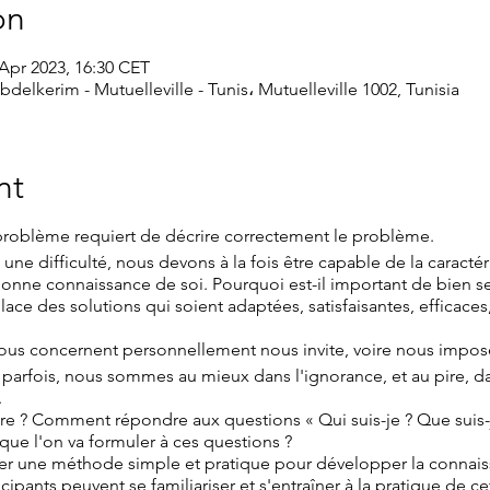
on
 Apr 2023, 16:30 CET
bdelkerim - Mutuelleville - Tunis، Mutuelleville 1002, Tunisia
nt
 problème requiert de décrire correctement le problème.
une difficulté, nous devons à la fois être capable de la caracté
 bonne connaissance de soi. Pourquoi est-il important de bien s
ace des solutions qui soient adaptées, satisfaisantes, efficaces
i nous concernent personnellement nous invite, voire nous impos
parfois, nous sommes au mieux dans l'ignorance, et au pire, dan
.
 ? Comment répondre aux questions « Qui suis-je ? Que suis-j
 que l'on va formuler à ces questions ?
ser une méthode simple et pratique pour développer la connaissa
cipants peuvent se familiariser et s'entraîner à la pratique de c