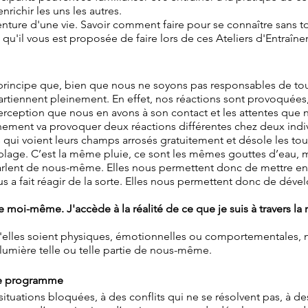
nrichir les uns les autres.
aventure d'une vie. Savoir comment faire pour se connaître san
ce qu'il vous est proposée de faire lors de ces Ateliers d'Entraîn
rincipe que, bien que nous ne soyons pas responsables de tout
artiennent pleinement. En effet, nos réactions sont provoquée
erception que nous en avons à son contact et les attentes que 
ment va provoquer deux réactions différentes chez deux indivi
rs qui voient leurs champs arrosés gratuitement et désole les tou
 plage. C’est la même pluie, ce sont les mêmes gouttes d’eau, ma
parlent de nous-même. Elles nous permettent donc de mettre e
ous a fait réagir de la sorte. Elles nous permettent donc de dével
moi-même. J'accède à la réalité de ce que je suis à travers la r
u'elles soient physiques, émotionnelles ou comportementales, 
lumière telle ou telle partie de nous-même.
ce programme
ituations bloquées, à des conflits qui ne se résolvent pas, à de